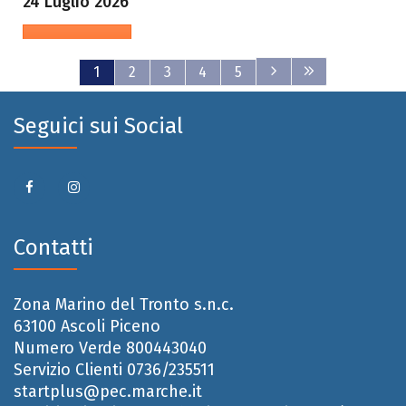
24 Luglio 2026
Leggi tutto...
1
2
3
4
5
Seguici sui Social
Contatti
Zona Marino del Tronto s.n.c.
63100 Ascoli Piceno
Numero Verde 800443040
Servizio Clienti 0736/235511
startplus@pec.marche.it