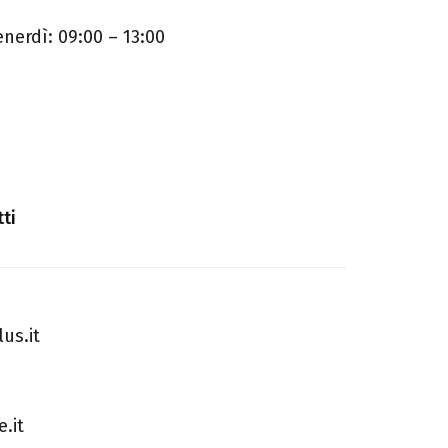
enerdì: 09:00 – 13:00
tti
us.it
.it