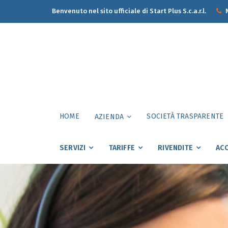
Benvenuto nel sito ufficiale di Start Plus S.c.a.r.l.
N
HOME
SOCIETÀ TRASPARENTE
AZIENDA
SERVIZI
TARIFFE
RIVENDITE
ACQ