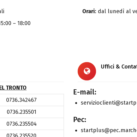
li
Orari
: dal lunedì al v
15:00 – 18:00
Uffici & Conta
DEL TRONTO
E-mail:
0736.342467
servizioclienti@startpl
0736.235501
Pec:
0736.235504
startplus@pec.marche
0736.235520