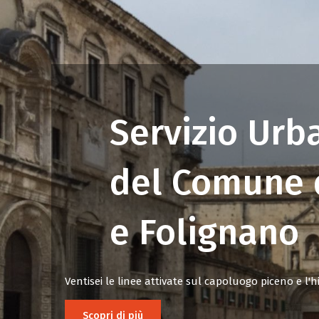
Servizio Urb
del Comune d
e Folignano
Ventisei le linee attivate sul capoluogo piceno e l'
Scopri di più