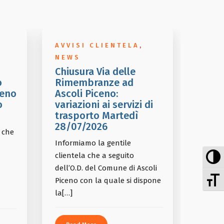
AVVISI CLIENTELA
,
NEWS
Chiusura Via delle
o
Rimembranze ad
ceno
Ascoli Piceno:
o
variazioni ai servizi di
trasporto Martedì
28/07/2026
i che
Informiamo la gentile
At
clientela che a seguito
dell’O.D. del Comune di Ascoli
At
Piceno con la quale si dispone
la[…]