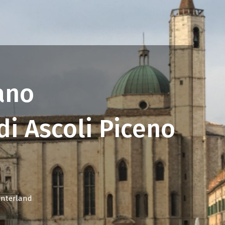
ano
i Ascoli Piceno
hinterland