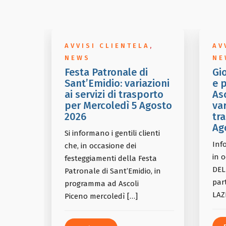
AVVISI CLIENTELA
,
AV
NEWS
NE
Festa Patronale di
Gi
Sant’Emidio: variazioni
e p
ai servizi di trasporto
Asc
per Mercoledì 5 Agosto
var
2026
tr
Ag
Si informano i gentili clienti
Info
che, in occasione dei
in 
festeggiamenti della Festa
DEL
Patronale di Sant’Emidio, in
part
programma ad Ascoli
LAZ
Piceno mercoledì […]