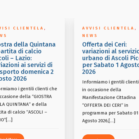
VISI CLIENTELA
,
AVVISI CLIENTELA
,
WS
NEWS
ostra della Quintana
Offerta dei Ceri:
artita di calcio
variazioni al servizi
oli – Lazio:
urbano di Ascoli Pi
iazioni ai servizi di
per Sabato 1 Agost
asporto domenica 2
2026
osto 2026
Informiamo i gentili client
rmiamo i gentili clienti che
in occasione della
occasione della “GIOSTRA
Manifestazione Cittadina
LA QUINTANA” e della
“OFFERTA DEI CERI” in
ita di calcio “ASCOLI –
programma per Sabato 01
IO”[…]
Agosto 2026,[…]