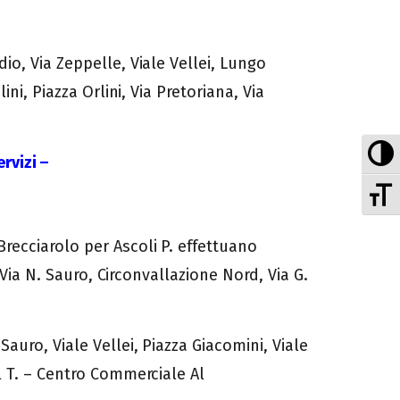
io, Via Zeppelle, Viale Vellei, Lungo
ni, Piazza Orlini, Via Pretoriana, Via
At
rvizi –
At
recciarolo per Ascoli P. effettuano
 Via N. Sauro, Circonvallazione Nord, Via G.
auro, Viale Vellei, Piazza Giacomini, Viale
el T. – Centro Commerciale Al