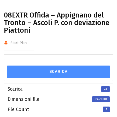
08EXTR Offida – Appignano del
Tronto – Ascoli P. con deviazione
Piattoni
Start Plus
SCARICA
Scarica
23
Dimensioni file
39.78 KB
File Count
1